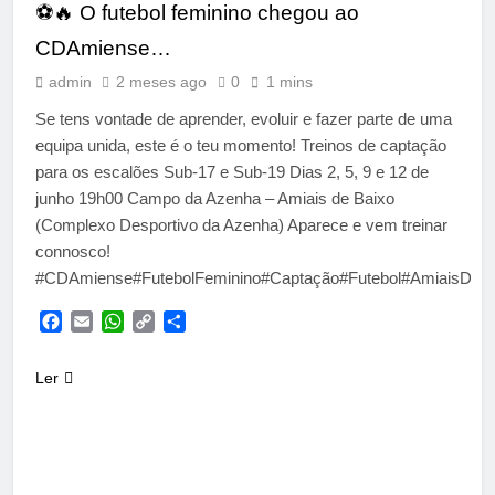
⚽🔥 O futebol feminino chegou ao
CDAmiense…
admin
2 meses ago
0
1 mins
Se tens vontade de aprender, evoluir e fazer parte de uma
equipa unida, este é o teu momento! Treinos de captação
para os escalões Sub-17 e Sub-19 Dias 2, 5, 9 e 12 de
junho 19h00 Campo da Azenha – Amiais de Baixo
(Complexo Desportivo da Azenha) Aparece e vem treinar
connosco!
#CDAmiense#FutebolFeminino#Captação#Futebol#AmiaisDeB
Facebook
Email
WhatsApp
Copy
Share
Link
Ler