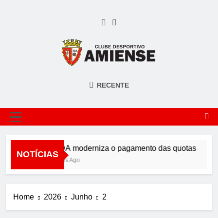
Skip
to
content
AMIENSE
Clube Desportivo Amiense
RECENTE
MENU
O CDA moderniza o pagamento das quotas
NOTÍCIAS
2 Meses Ago
Home
2026
Junho
2