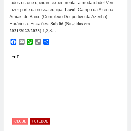
todos os que queiram experimentar a modalidade! Vem
fazer parte da nossa equipa. 𝐋𝐨𝐜𝐚𝐥: Campo da Azenha –
Amiais de Baixo (Complexo Desportivo da Azenha)
Horários e Escalões: 𝐒𝐮𝐛 𝟎𝟔 (𝐍𝐚𝐬𝐜𝐢𝐝𝐨𝐬 𝐞𝐦
𝟐𝟎𝟐𝟏/𝟐𝟎𝟐𝟐/𝟐𝟎𝟐𝟑) 1,3,8…
Facebook
Email
WhatsApp
Copy
Share
Link
Ler
CLUBE
FUTEBOL