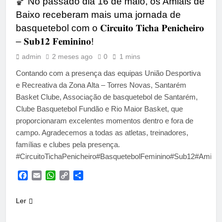
🏀 No passado dia 16 de maio, os Amiais de
Baixo receberam mais uma jornada de
basquetebol com o 𝐂𝐢𝐫𝐜𝐮𝐢𝐭𝐨 𝐓𝐢𝐜𝐡𝐚 𝐏𝐞𝐧𝐢𝐜𝐡𝐞𝐢𝐫𝐨
– 𝐒𝐮𝐛𝟏𝟐 𝐅𝐞𝐦𝐢𝐧𝐢𝐧𝐨!
admin
2 meses ago
0
1 mins
Contando com a presença das equipas União Desportiva
e Recreativa da Zona Alta – Torres Novas, Santarém
Basket Clube, Associação de basquetebol de Santarém,
Clube Basquetebol Fundão e Rio Maior Basket, que
proporcionaram excelentes momentos dentro e fora de
campo. Agradecemos a todas as atletas, treinadores,
famílias e clubes pela presença.
#CircuitoTichaPenicheiro#BasquetebolFeminino#Sub12#Amiai
Facebook
Email
WhatsApp
Copy
Share
Link
Ler