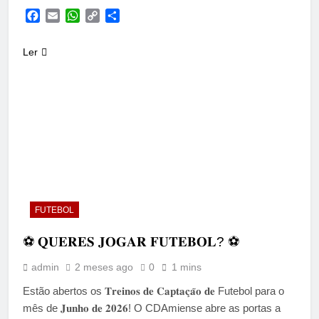
Facebook
Email
WhatsApp
Copy
Share
Link
Ler
FUTEBOL
⚽ 𝐐𝐔𝐄𝐑𝐄𝐒 𝐉𝐎𝐆𝐀𝐑 𝐅𝐔𝐓𝐄𝐁𝐎𝐋? ⚽
admin
2 meses ago
0
1 mins
Estão abertos os 𝐓𝐫𝐞𝐢𝐧𝐨𝐬 𝐝𝐞 𝐂𝐚𝐩𝐭𝐚𝐜̧𝐚̃𝐨 𝐝𝐞 Futebol para o
mês de 𝐉𝐮𝐧𝐡𝐨 𝐝𝐞 𝟐𝟎𝟐𝟔! O CDAmiense abre as portas a