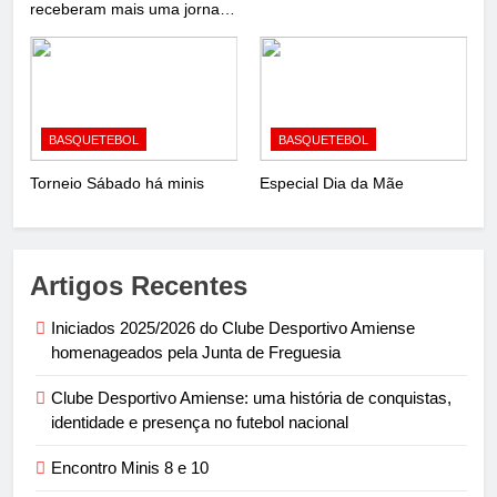
receberam mais uma jornada
de basquetebol com o
𝐂𝐢𝐫𝐜𝐮𝐢𝐭𝐨 𝐓𝐢𝐜𝐡𝐚 𝐏𝐞𝐧𝐢𝐜𝐡𝐞𝐢𝐫𝐨 –
𝐒𝐮𝐛𝟏𝟐 𝐅𝐞𝐦𝐢𝐧𝐢𝐧𝐨!
BASQUETEBOL
BASQUETEBOL
Torneio Sábado há minis
Especial Dia da Mãe
Artigos Recentes
Iniciados 2025/2026 do Clube Desportivo Amiense
homenageados pela Junta de Freguesia
Clube Desportivo Amiense: uma história de conquistas,
identidade e presença no futebol nacional
Encontro Minis 8 e 10