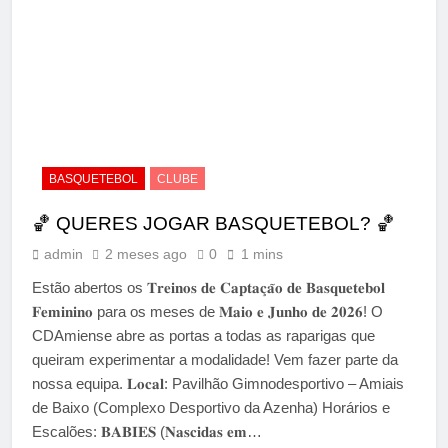
BASQUETEBOL
CLUBE
🏀 QUERES JOGAR BASQUETEBOL? 🏀
admin
2 meses ago
0
1 mins
Estão abertos os 𝐓𝐫𝐞𝐢𝐧𝐨𝐬 𝐝𝐞 𝐂𝐚𝐩𝐭𝐚𝐜̧𝐚̃𝐨 𝐝𝐞 𝐁𝐚𝐬𝐪𝐮𝐞𝐭𝐞𝐛𝐨𝐥
𝐅𝐞𝐦𝐢𝐧𝐢𝐧𝐨 para os meses de 𝐌𝐚𝐢𝐨 𝐞 𝐉𝐮𝐧𝐡𝐨 𝐝𝐞 𝟐𝟎𝟐𝟔! O
CDAmiense abre as portas a todas as raparigas que
queiram experimentar a modalidade! Vem fazer parte da
nossa equipa. 𝐋𝐨𝐜𝐚𝐥: Pavilhão Gimnodesportivo – Amiais
de Baixo (Complexo Desportivo da Azenha) Horários e
Escalões: 𝐁𝐀𝐁𝐈𝐄𝐒 (𝐍𝐚𝐬𝐜𝐢𝐝𝐚𝐬 𝐞𝐦…