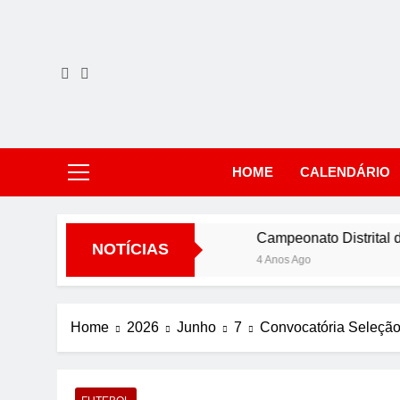
Skip
to
content
AM
Clube Desp
HOME
CALENDÁRIO
mento das quotas
Campeonato Distrital de Ju
NOTÍCIAS
4 Anos Ago
Home
2026
Junho
7
Convocatória Seleção 