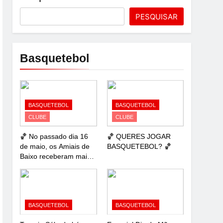
PESQUISAR
Basquetebol
BASQUETEBOL
BASQUETEBOL
CLUBE
CLUBE
🏀 No passado dia 16
🏀 QUERES JOGAR
de maio, os Amiais de
BASQUETEBOL? 🏀
Baixo receberam mais
uma jornada de
basquetebol com o
𝐂𝐢𝐫𝐜𝐮𝐢𝐭𝐨 𝐓𝐢𝐜𝐡𝐚
𝐏𝐞𝐧𝐢𝐜𝐡𝐞𝐢𝐫𝐨 – 𝐒𝐮𝐛𝟏𝟐
𝐅𝐞𝐦𝐢𝐧𝐢𝐧𝐨!
BASQUETEBOL
BASQUETEBOL