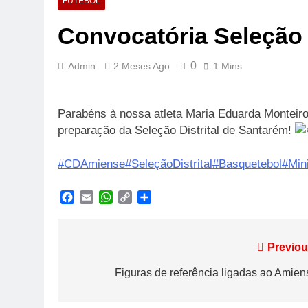
FUTEBOL
Convocatória Seleção D
0
Admin
2 Meses Ago
1 Mins
Parabéns à nossa atleta Maria Eduarda Monteiro
preparação da Seleção Distrital de Santarém!
#CDAmiense
#SeleçãoDistrital
#Basquetebol
#Min
Facebook
Email
WhatsApp
Copy
Share
Link
Navegação
Previou
de
Figuras de referência ligadas ao Amien
artigos