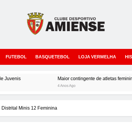
IENSE
ortivo Amiense
FUTEBOL
BASQUETEBOL
LOJA VERMELHA
HI
venis
Maior contingente de atletas femininas 
4 Anos Ago
Distrital Minis 12 Feminina