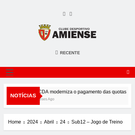
Skip
to
content
AMIENSE
Clube Desportivo Amiense
RECENTE
MENU
O CDA moderniza o pagamento das quotas
NOTÍCIAS
2 Meses Ago
Home
2024
Abril
24
Sub12 – Jogo de Treino