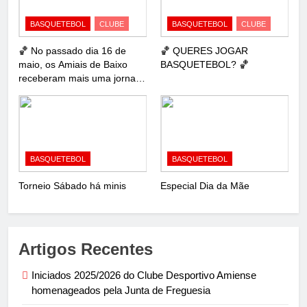
BASQUETEBOL
CLUBE
BASQUETEBOL
CLUBE
🏀 No passado dia 16 de
🏀 QUERES JOGAR
maio, os Amiais de Baixo
BASQUETEBOL? 🏀
receberam mais uma jornada
de basquetebol com o
𝐂𝐢𝐫𝐜𝐮𝐢𝐭𝐨 𝐓𝐢𝐜𝐡𝐚 𝐏𝐞𝐧𝐢𝐜𝐡𝐞𝐢𝐫𝐨 –
𝐒𝐮𝐛𝟏𝟐 𝐅𝐞𝐦𝐢𝐧𝐢𝐧𝐨!
BASQUETEBOL
BASQUETEBOL
Torneio Sábado há minis
Especial Dia da Mãe
Artigos Recentes
Iniciados 2025/2026 do Clube Desportivo Amiense
homenageados pela Junta de Freguesia