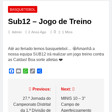
BASQUETEBOL
Sub12 – Jogo de Treino
0
Admin
2 Anos Ago
1 Mins
Até ao feriado temos basquetebol… 🤩Amanhã a
nossa equipa SUB12 irá realizar um jogo treino contra
as Caldas! Boa sorte atletas ❤️
Facebook
Email
WhatsApp
Copy
Share
Link
Navegação
Previous:
Next:
de
27.ª Jornada do
MINIS 10 – 3°
Campeonato Distrital
Campo de
artigos
da 1.ª Divisão de
Aperfeiçoamento