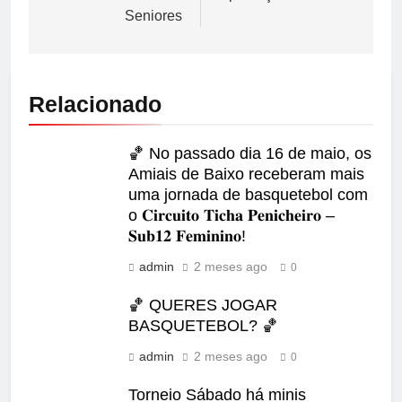
Seniores
Relacionado
🏀 No passado dia 16 de maio, os
Amiais de Baixo receberam mais
uma jornada de basquetebol com
o 𝐂𝐢𝐫𝐜𝐮𝐢𝐭𝐨 𝐓𝐢𝐜𝐡𝐚 𝐏𝐞𝐧𝐢𝐜𝐡𝐞𝐢𝐫𝐨 –
𝐒𝐮𝐛𝟏𝟐 𝐅𝐞𝐦𝐢𝐧𝐢𝐧𝐨!
admin
2 meses ago
0
🏀 QUERES JOGAR
BASQUETEBOL? 🏀
admin
2 meses ago
0
Torneio Sábado há minis